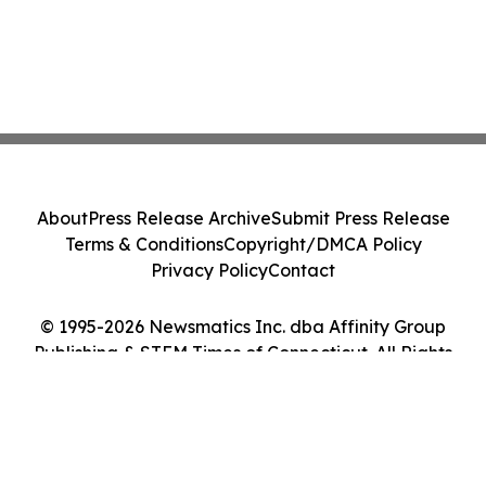
About
Press Release Archive
Submit Press Release
Terms & Conditions
Copyright/DMCA Policy
Privacy Policy
Contact
© 1995-2026 Newsmatics Inc. dba Affinity Group
Publishing & STEM Times of Connecticut. All Rights
Reserved.
Cookie Settings / Your Privacy Choices