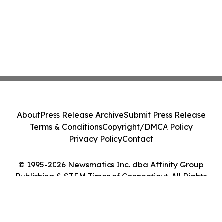
About
Press Release Archive
Submit Press Release
Terms & Conditions
Copyright/DMCA Policy
Privacy Policy
Contact
© 1995-2026 Newsmatics Inc. dba Affinity Group
Publishing & STEM Times of Connecticut. All Rights
Reserved.
Cookie Settings / Your Privacy Choices